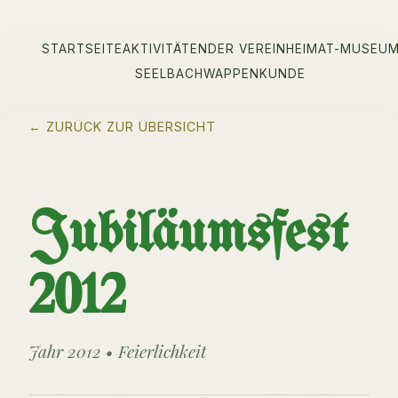
STARTSEITE
AKTIVITÄTEN
DER VEREIN
HEIMAT-MUSEU
SEELBACH
WAPPENKUNDE
← ZURÜCK ZUR ÜBERSICHT
Jubiläumsfest
2012
Jahr 2012 • Feierlichkeit